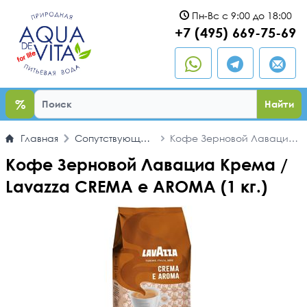
Пн-Вс с 9:00 до 18:00
ыть
+7 (495) 669-75-69
%
Найти
Главная
Сопутствующие
Кофе Зерновой Лавациа
товары
Крема / Lavazza CREMA e
Кофе Зерновой Лавациа Крема /
AROMA (1 кг.)
Lavazza CREMA e AROMA (1 кг.)