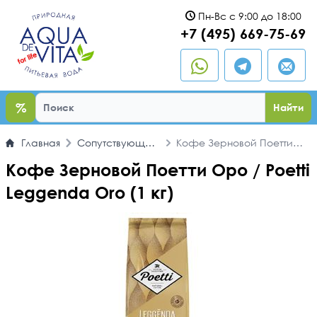
Пн-Вс с 9:00 до 18:00
ыть
+7 (495) 669-75-69
%
Найти
Главная
Сопутствующие
Кофе Зерновой Поетти
товары
Оро / Poetti Leggenda Oro
Кофе Зерновой Поетти Оро / Poetti
(1 кг)
Leggenda Oro (1 кг)