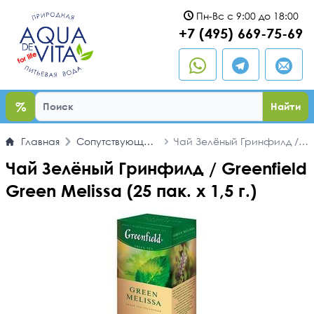
Пн-Вс с 9:00 до 18:00
ыть
+7 (495) 669-75-69
%
Найти
Главная
Сопутствующие
Чай Зелёный Гринфилд /
товары
Greenfield Green Melissa
Чай Зелёный Гринфилд / Greenfield
(25 пак. х 1,5 г.)
Green Melissa (25 пак. х 1,5 г.)